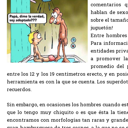
comentarios 
hablan de sexo
sobre el tamaño
juguetón!
Entre hombres
Para informaci
entidades priv
a promover la
promedio del 
entre los 12 y los 19 centímetros erecto, y en pos
herramienta es con la que se cuenta. Los superdo
recuerdos.
Sin embargo, en ocasiones los hombres cuando est
que lo tengo muy chiquito o es que ésta la tie
encontramos con morfologías tan raras y grandes,
gran hamburguesa de tres carnes, a la que no se 