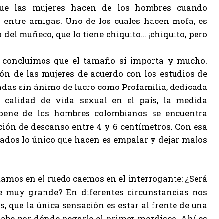
que las mujeres hacen de los hombres cuando
 entre amigas. Uno de los cuales hacen mofa, es
 del muñeco, que lo tiene chiquito… ¡chiquito, pero
 concluimos que el tamaño si importa y mucho.
ón de las mujeres de acuerdo con los estudios de
adas sin ánimo de lucro como Profamilia, dedicada
 calidad de vida sexual en el país, la medida
pene de los hombres colombianos se encuentra
ición de descanso entre 4 y 6 centímetros. Con esa
tados lo único que hacen es empalar y dejar malos
amos en el ruedo caemos en el interrogante: ¿Será
ne muy grande? En diferentes circunstancias nos
 que la única sensación es estar al frente de una
sabe por dónde pegarle el primer mordisco. Ahí es