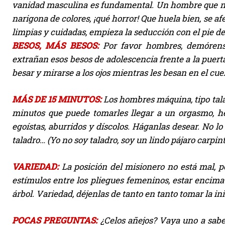
vanidad masculina es fundamental. Un hombre que no s
narigona de colores, ¡qué horror! Que huela bien, se afe
limpias y cuidadas, empieza la seducción con el pie d
BESOS, MÁS BESOS:
Por favor hombres, demórense
extrañan esos besos de adolescencia frente a la puert
besar y mirarse a los ojos mientras les besan en el cuel
MÁS DE 15 MINUTOS:
Los hombres máquina, tipo tala
minutos que puede tomarles llegar a un orgasmo, he
egoístas, aburridos y díscolos. Háganlas desear. No lo 
taladro… (Yo no soy taladro, soy un lindo pájaro carpin
VARIEDAD:
La posición del misionero no está mal, per
estímulos entre los pliegues femeninos, estar encima
árbol. Variedad, déjenlas de tanto en tanto tomar la in
POCAS PREGUNTAS:
¿Celos añejos? Vaya uno a sabe