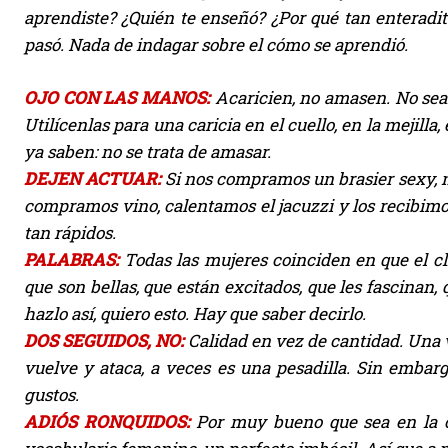
aprendiste? ¿Quién te enseñó? ¿Por qué tan enteradit
pasó. Nada de indagar sobre el cómo se aprendió.
OJO CON LAS MANOS:
Acaricien, no amasen. No sean
Utilícenlas para una caricia en el cuello, en la mejilla,
ya saben: no se trata de amasar.
DEJEN ACTUAR:
Si nos compramos un brasier sexy, n
compramos vino, calentamos el jacuzzi y los recibimo
tan rápidos.
PALABRAS:
Todas las mujeres coinciden en que el clít
que son bellas, que están excitados, que les fascinan
hazlo así, quiero esto. Hay que saber decirlo.
DOS SEGUIDOS, NO:
Calidad en vez de cantidad. Una ve
vuelve y ataca, a veces es una pesadilla. Sin embarg
gustos.
ADIÓS RONQUIDOS:
Por muy bueno que sea en la c