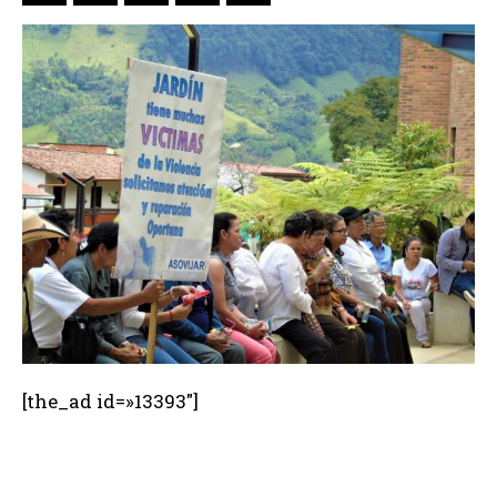
[the_ad id=»13393″]