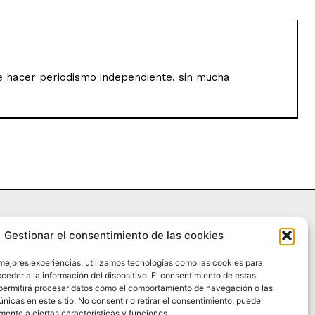
de hacer periodismo independiente, sin mucha
Gestionar el consentimiento de las cookies
 mejores experiencias, utilizamos tecnologías como las cookies para
RIA
¿QUIÉNES SOMOS?
PODCAST
CONTACTO DIRECTO
ceder a la información del dispositivo. El consentimiento de estas
permitirá procesar datos como el comportamiento de navegación o las
únicas en este sitio. No consentir o retirar el consentimiento, puede
mente a ciertas características y funciones.