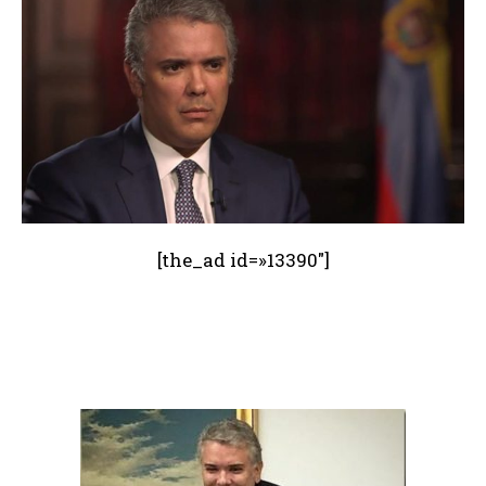
[the_ad id=»13390″]