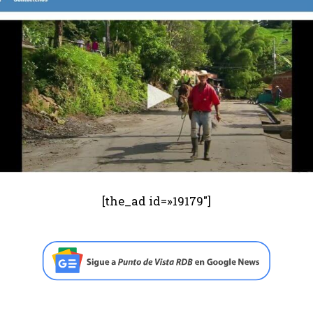
[the_ad id=»19179″]