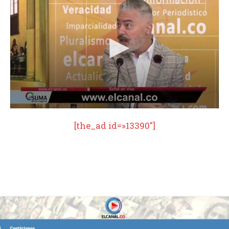
[the_ad id=»13390″]