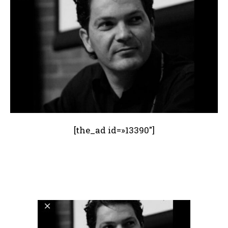
[the_ad id=»13390″]