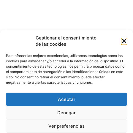
Gestionar el consentimiento
de las cookies
Para ofrecer las mejores experiencias, utilizamos tecnologías como las
cookies para almacenar y/o acceder a la información del dispositivo. El
consentimiento de estas tecnologías nos permitirá procesar datos como
el comportamiento de navegación o las identificaciones únicas en este
sitio. No consentir o retirar el consentimiento, puede afectar
negativamente a ciertas características y funciones.
Aceptar
HISTORIA
¿QUIÉNES SOMOS?
PODCAST
CONTACTO DIRECTO
Denegar
Ver preferencias
© 2026 puntodevistardb.com. Fundado el 25 de julio de 2007 /
Todos los derechos reservados.