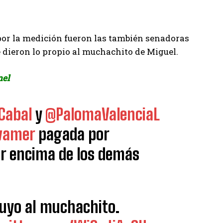
 por la medición fueron las también senadoras
 dieron lo propio al muchachito de Miguel.
nel
Cabal
y
@PalomaValenciaL
vamer
pagada por
or encima de los demás
suyo al muchachito.