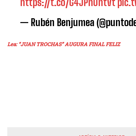
https://t.co/G4JPhOhtVt
pic.
— Rubén Benjumea (@puntode
Lea: “JUAN TROCHAS” AUGURA FINAL FELIZ