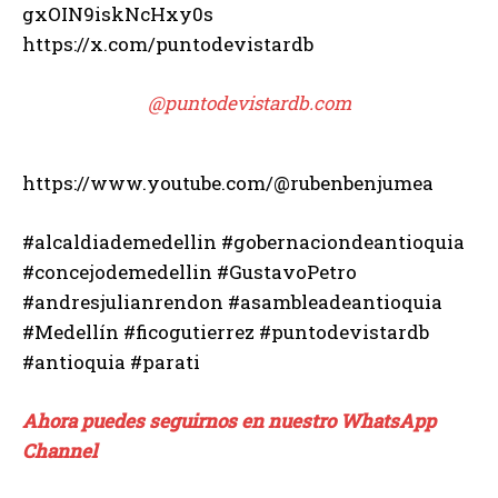
gxOIN9iskNcHxy0s
https://x.com/puntodevistardb
@puntodevistardb.com
https://www.youtube.com/@rubenbenjumea
#alcaldiademedellin #gobernaciondeantioquia
#concejodemedellin #GustavoPetro
#andresjulianrendon #asambleadeantioquia
#Medellín #ficogutierrez #puntodevistardb
#antioquia #parati
Ahora puedes seguirnos en nuestro WhatsApp
Channel