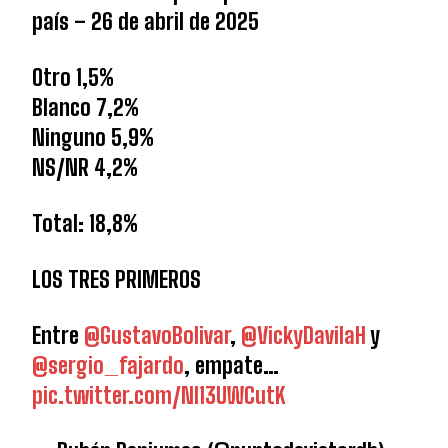
país – 26 de abril de 2025
Otro 1,5%
Blanco 7,2%
Ninguno 5,9%
NS/NR 4,2%
Total: 18,8%
LOS TRES PRIMEROS
Entre
@GustavoBolivar
,
@VickyDavilaH
y
@sergio_fajardo
, empate…
pic.twitter.com/NI13UWCutK