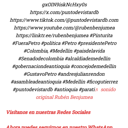
gxOIN9iskNcHxy0s
https://x.com/puntodevistardb
https://www.tiktok.com/@puntodevistardb.com
https://www.youtube.com/@rubenbenjumea
https://linktr.ee/rubenbenjumea #Pinturita
#FueraPetro #politica #Petro #presidentePetro
#Colombia, #Medellín #paisdelavida
#Senadodecolombia #alcaldiademedellin
#gobernaciondeantioquia #concejodemedellin
#GustavoPetro #andresjulianrendon
#asambleadeantioquia #Medellín #ficogutierrez
#puntodevistardb #antioquia #parati
♬ sonido
original Rubén Benjumea
Visítanos en nuestras Redes Sociales
Ahora puedes seguirnos en nuestro WhatsApp