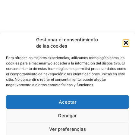
Gestionar el consentimiento
de las cookies
Para ofrecer las mejores experiencias, utilizamos tecnologías como las
cookies para almacenar y/o acceder a la información del dispositivo. El
consentimiento de estas tecnologías nos permitirá procesar datos como
el comportamiento de navegación o las identificaciones únicas en este
sitio. No consentir o retirar el consentimiento, puede afectar
negativamente a ciertas características y funciones.
Aceptar
HISTORIA
¿QUIÉNES SOMOS?
PODCAST
CONTACTO DIRECTO
Denegar
Ver preferencias
© 2026 puntodevistardb.com. Fundado el 25 de julio de 2007 /