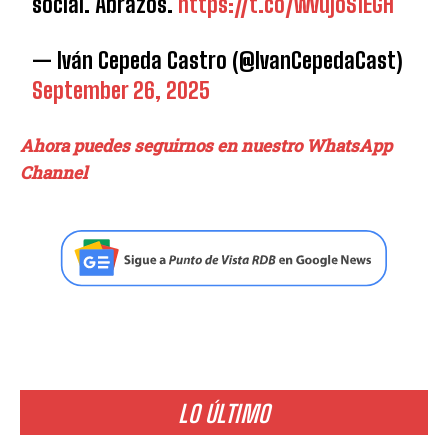
social. Abrazos.
https://t.co/wvujoS1EGH
— Iván Cepeda Castro (@IvanCepedaCast)
September 26, 2025
Ahora puedes seguirnos en nuestro WhatsApp
Channel
LO ÚLTIMO