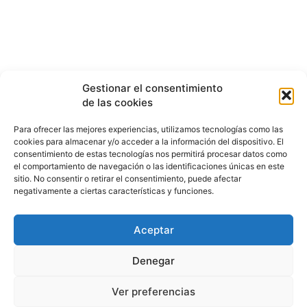
Gestionar el consentimiento
de las cookies
Para ofrecer las mejores experiencias, utilizamos tecnologías como las
cookies para almacenar y/o acceder a la información del dispositivo. El
consentimiento de estas tecnologías nos permitirá procesar datos como
el comportamiento de navegación o las identificaciones únicas en este
sitio. No consentir o retirar el consentimiento, puede afectar
negativamente a ciertas características y funciones.
Aceptar
HISTORIA
¿QUIÉNES SOMOS?
PODCAST
CONTACTO DIRECTO
Denegar
Ver preferencias
© 2026 puntodevistardb.com. Fundado el 25 de julio de 2007 /
Todos los derechos reservados.