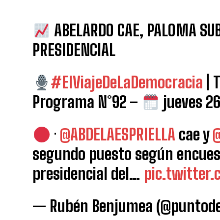
ABELARDO CAE, PALOMA SUB
PRESIDENCIAL
#ElViajeDeLaDemocracia
| 
Programa N°92 –
jueves 26
·
@ABDELAESPRIELLA
cae y
@
segundo puesto según encuest
presidencial del…
pic.twitter
— Rubén Benjumea (@puntode