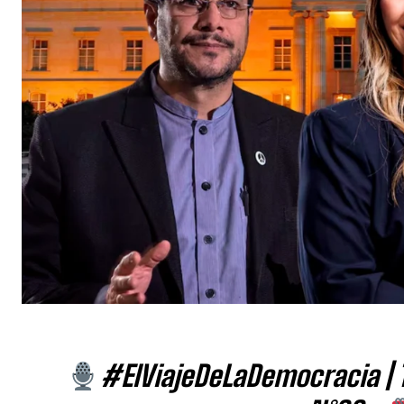
#ElViajeDeLaDemocracia |