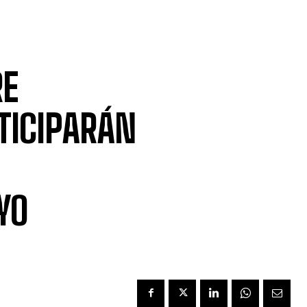
RE
TICIPARÁN
YO