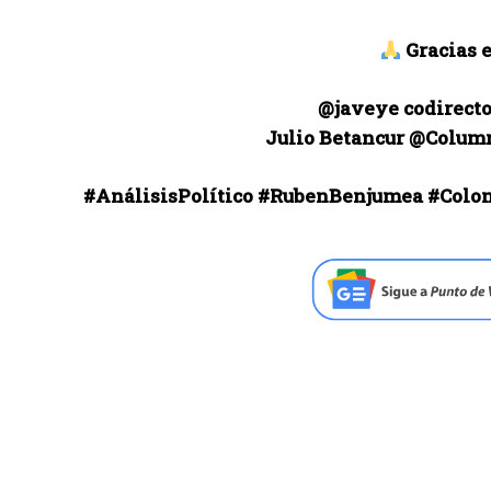
Gracias e
@javeye codirecto
Julio Betancur @Colum
#AnálisisPolítico #RubenBenjumea #Colo