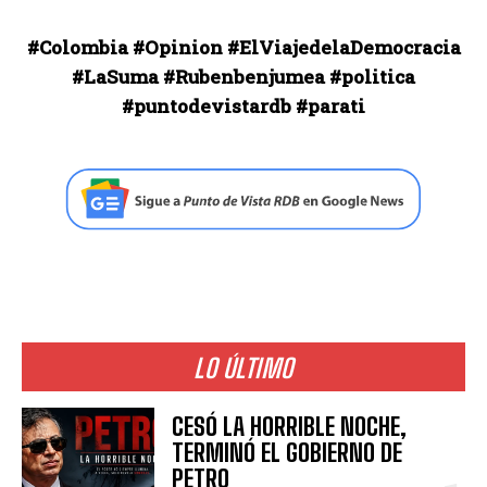
#Colombia #Opinion #ElViajedelaDemocracia
#LaSuma #Rubenbenjumea #politica
#puntodevistardb #parati
LO ÚLTIMO
CESÓ LA HORRIBLE NOCHE,
TERMINÓ EL GOBIERNO DE
PETRO