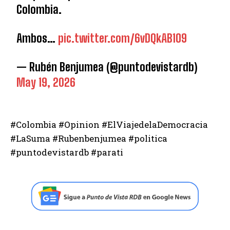
Colombia.
Ambos…
pic.twitter.com/6vDQkAB1O9
— Rubén Benjumea (@puntodevistardb)
May 19, 2026
#Colombia #Opinion #ElViajedelaDemocracia
#LaSuma #Rubenbenjumea #politica
#puntodevistardb #parati