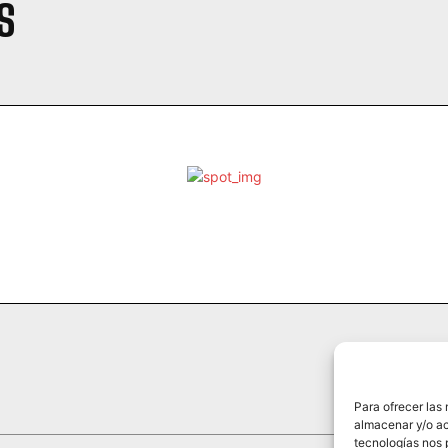
S
Para ofrecer las
HISTO
almacenar y/o ac
tecnologías nos 