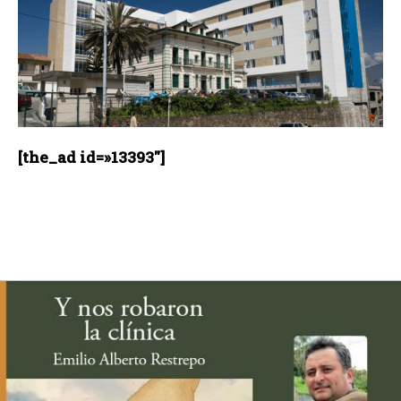
[the_ad id=»13393″]