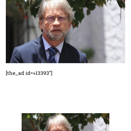
[the_ad id=»13393″]