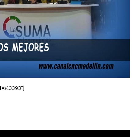
d=»13393″]