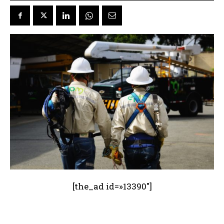
[the_ad id=»13390″]