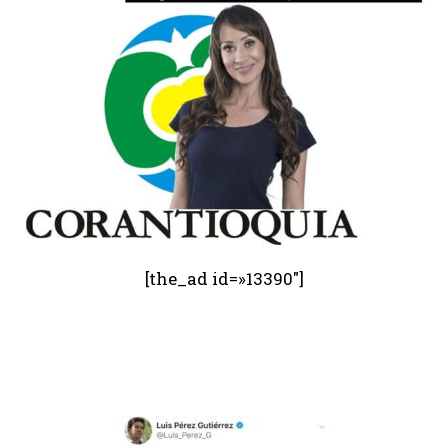
[the_ad id=»13390″]