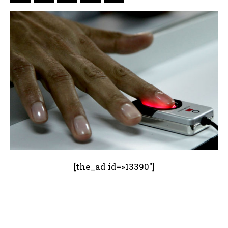
[the_ad id=»13390″]