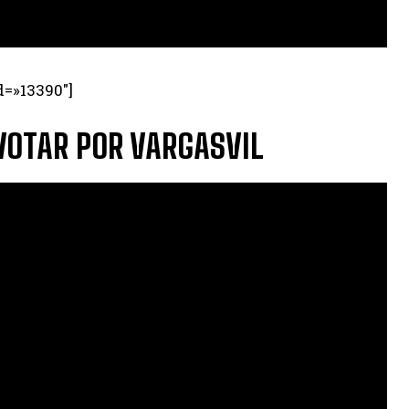
d=»13390″]
 VOTAR POR VARGASVIL