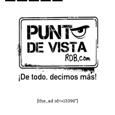
[the_ad id=»13390″]