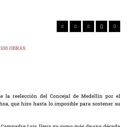
e la reelección del Concejal de Medellín por el
oa, que hizo hasta lo imposible para sostener su
l Compadre Luis, lleva ya como más de una década