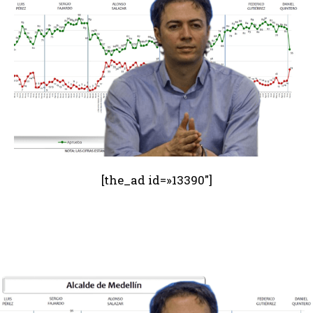
[the_ad id=»13390″]