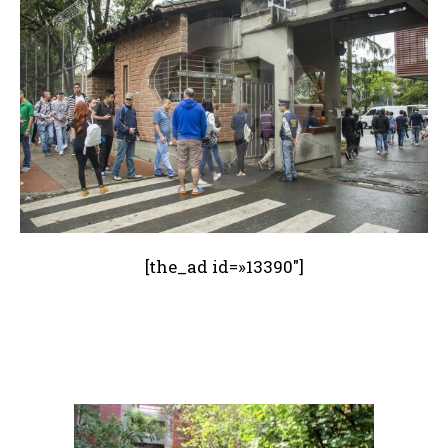
[the_ad id=»13390″]