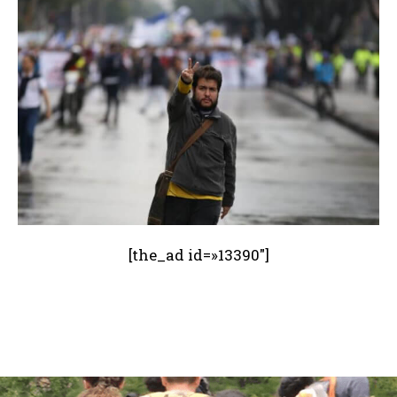
[the_ad id=»13390″]