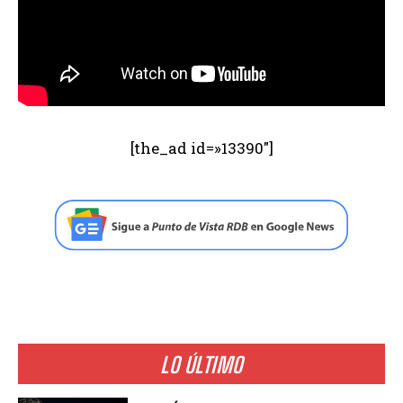
[the_ad id=»13390″]
LO ÚLTIMO