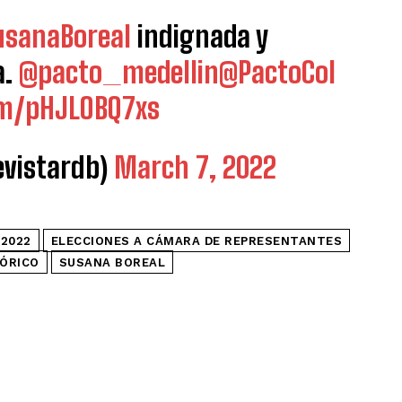
sanaBoreal
indignada y
a.
@pacto_medellin
@PactoCol
om/pHJLOBQ7xs
vistardb)
March 7, 2022
 2022
ELECCIONES A CÁMARA DE REPRESENTANTES
ÓRICO
SUSANA BOREAL