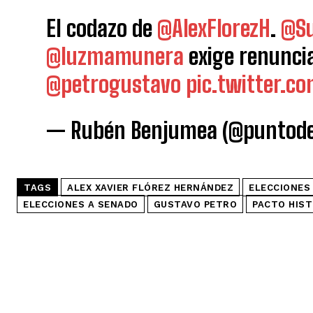
El codazo de
@AlexFlorezH
.
@Su
@luzmamunera
exige renunci
@petrogustavo
pic.twitter.c
— Rubén Benjumea (@puntode
TAGS
ALEX XAVIER FLÓREZ HERNÁNDEZ
ELECCIONES
ELECCIONES A SENADO
GUSTAVO PETRO
PACTO HIST