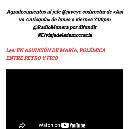
Agradecimientos al jefe @javeye codirector de «Así
va Antioquia» de lunes a viernes 7:00pm
@RadioMunera por difundir
#Elviajedelademocracia
Lea: EN ASUNCIÓN DE MARÍA, POLÉMICA
ENTRE PETRO Y FICO