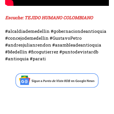
Escuche: TEJIDO HUMANO COLOMBIANO
#alcaldiademedellin #gobernaciondeantioquia
#concejodemedellin #GustavoPetro
#andresjulianrendon #asambleadeantioquia
#Medellín #ficogutierrez #puntodevistardb
#antioquia #parati