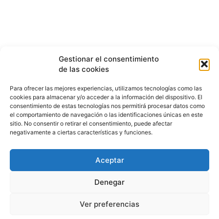
Gestionar el consentimiento
de las cookies
Para ofrecer las mejores experiencias, utilizamos tecnologías como las
cookies para almacenar y/o acceder a la información del dispositivo. El
consentimiento de estas tecnologías nos permitirá procesar datos como
el comportamiento de navegación o las identificaciones únicas en este
sitio. No consentir o retirar el consentimiento, puede afectar
negativamente a ciertas características y funciones.
Aceptar
HISTORIA
¿QUIÉNES SOMOS?
PODCAST
CONTACTO DIRECTO
Denegar
Ver preferencias
© 2026 puntodevistardb.com. Fundado el 25 de julio de 2007 /
Todos los derechos reservados.