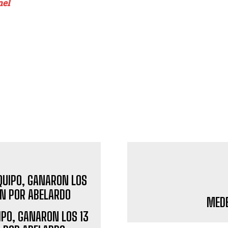
nel
MEDE
IPO, GANARON LOS 13