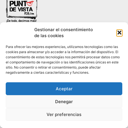
Gestionar el consentimiento
de las cookies
Para ofrecer las mejores experiencias, utilizamos tecnologías como las
HISTORIA
¿QUIÉNES SOMOS?
PODCAST
CONTACTO DIRECTO
cookies para almacenar y/o acceder a la información del dispositivo. El
consentimiento de estas tecnologías nos permitirá procesar datos como
el comportamiento de navegación o las identificaciones únicas en este
sitio. No consentir o retirar el consentimiento, puede afectar
negativamente a ciertas características y funciones.
© 2026 puntodevistardb.com. Fundado el 25 de julio de 2007 /
Todos los derechos reservados.
Aceptar
Denegar
Ver preferencias