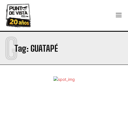
G
Tag:
GUATAPÉ