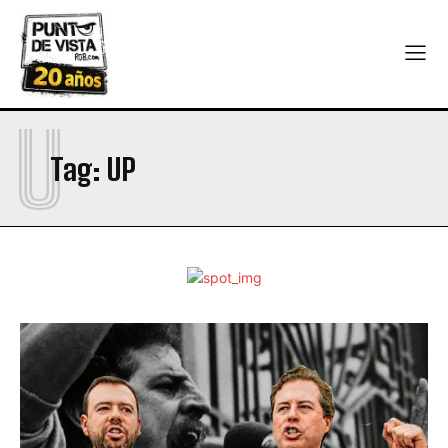
U
Tag:
UP