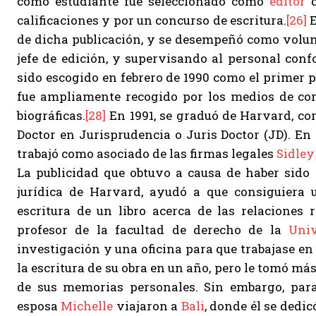
como estudiante fue seleccionado como
editor
d
calificaciones y por un concurso de escritura.
[26]
E
de dicha publicación, y se desempeñó como volunt
jefe de edición, y supervisando al personal conf
sido escogido en febrero de 1990 como el primer 
fue ampliamente recogido por los medios de com
biográficas.
[28]
En 1991, se graduó de Harvard, c
Doctor en Jurisprudencia o Juris Doctor (JD). En
trabajó como asociado de las firmas legales
Sidley
La publicidad que obtuvo a causa de haber sido 
jurídica de Harvard, ayudó a que consiguiera 
escritura de un libro acerca de las relaciones r
profesor de la facultad de derecho de la
Uni
investigación y una oficina para que trabajase en 
la escritura de su obra en un año, pero le tomó má
de sus memorias personales. Sin embargo, para
esposa
Michelle
viajaron a
Bali
, donde él se dedi