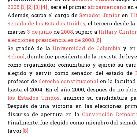
2008
[1]
[2]
[3]
[4]
; será el primer
afroamericano
en e
Además, ocupa el cargo de
Senador
Junior
en
Il
Senado de los Estados Unidos
, el tercero desde la
martes
3 de junio
de
2008
, superó a
Hillary Clinto
elecciones presidenciales de 2008
.
[6]
.
Se graduó de la
Universidad de Columbia
y en 
School
, donde fue presidente de la revista de ley
como organizador comunitario y ejerció su ca
elegido y servir como senador del estado de
profesor de
derecho constitucional
en la facultad
hasta el 2004. En el año 2000, después de no obt
los Estados Unidos
, anunció su candidatura p
Después de una victoria en las elecciones pri
discurso de apertura en la
Convención Demócra
Finalmente, fue elegido como miembro del senado
favor.
[8]