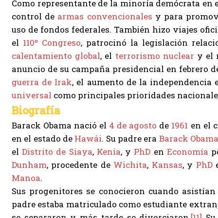
Como representante de la minoría demócrata en 
control de
armas convencionales
y para promove
uso de fondos federales. También hizo viajes ofic
el
110º Congreso
, patrocinó la legislación rela
calentamiento global
, el
terrorismo nuclear
y el 
anuncio de su campaña presidencial en febrero de
guerra de Irak
, el aumento de la independencia 
universal
como principales prioridades nacionale
Biografía
Barack Obama nació el
4 de agosto
de
1961
en el 
en el estado de
Hawái
. Su padre era
Barack Obama,
el
Distrito de Siaya
,
Kenia
, y
PhD
en
Economía
p
Dunham
, procedente de
Wichita
,
Kansas
, y
PhD
Manoa
.
Sus progenitores se conocieron cuando asistía
padre estaba matriculado como estudiante extranj
se separaron y más tarde se divorciaron.
[11]
Su 