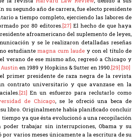
e la revista
Harvard Law Review
, debido a sus
n su segundo año de carrera, fue electo presidente
ario a tiempo completo, ejerciendo las labores de
ormado por 80 editores.
[27]
El hecho de que haya
presidente afroamericano del suplemento de leyes,
unicación y se le realizaron detalladas reseñas
omo estudiante
magna cum laude
y con el título de
 el verano de ese mismo año, regresó a Chicago y
 Austin
en 1989 y Hopkins & Sutter en 1990.
[29]
[30]
el primer presidente de raza negra de la revista
un contrato universitario y que avanzase en la
aciales.
[21]
En un esfuerzo para reclutarlo como
versidad de Chicago
, se le ofreció una beca de
su libro. Originalmente había planificado concluir
s tiempo ya que ésta evolucionó a una recopilación
 poder trabajar sin interrupciones, Obama y su
có por varios meses únicamente a la escritura de su