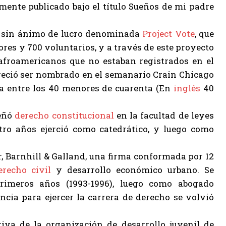
lmente publicado bajo el título Sueños de mi padre
ión sin ánimo de lucro denominada
Project Vote
, que
res y 700 voluntarios, y a través de este proyecto
 afroamericanos que no estaban registrados en el
mereció ser nombrado en el semanario Crain Chicago
sa entre los 40 menores de cuarenta (En
inglés
40
señó
derecho constitucional
en la facultad de leyes
tro años ejerció como catedrático, y luego como
r, Barnhill & Galland, una firma conformada por 12
erecho civil
y desarrollo económico urbano. Se
imeros años (1993-1996), luego como abogado
encia para ejercer la carrera de derecho se volvió
va de la organización de desarrollo juvenil de