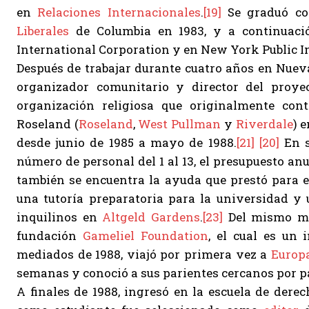
en
Relaciones Internacionales
.
[19]
Se graduó co
Liberales
de Columbia en 1983, y a continuaci
International Corporation y en New York Public I
Después de trabajar durante cuatro años en Nuev
organizador comunitario y director del proye
organización religiosa que originalmente con
Roseland (
Roseland
,
West Pullman
y
Riverdale
) 
desde junio de 1985 a mayo de 1988.
[21]
[20]
En s
número de personal del 1 al 13, el presupuesto an
también se encuentra la ayuda que prestó para e
una tutoría preparatoria para la universidad y 
inquilinos en
Altgeld Gardens
.
[23]
Del mismo mod
fundación
Gameliel Foundation
, el cual es un 
mediados de 1988, viajó por primera vez a
Europ
semanas y conoció a sus parientes cercanos por pa
A finales de 1988, ingresó en la escuela de dere