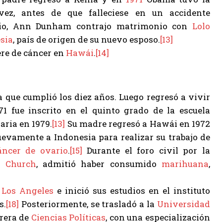
ez, antes de que falleciese en un accidente
cio, Ann Dunham contrajo matrimonio con
Lolo
sia
, país de origen de su nuevo esposo.
[13]
ere de cáncer en
Hawái
.
[14]
 que cumplió los diez años. Luego regresó a vivir
 fue inscrito en el quinto grado de la escuela
aria en 1979.
[13]
Su madre regresó a Hawái en 1972
uevamente a Indonesia para realizar su trabajo de
áncer de ovario
.
[15]
Durante el foro civil por la
k Church
, admitió haber consumido
marihuana
,
a
Los Angeles
e inició sus estudios en el instituto
s.
[18]
Posteriormente, se trasladó a la
Universidad
rrera de
Ciencias Políticas
, con una especialización