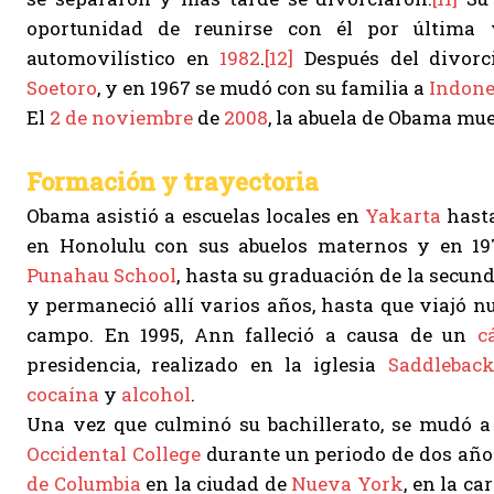
oportunidad de reunirse con él por última v
automovilístico en
1982
.
[12]
Después del divor
Soetoro
, y en 1967 se mudó con su familia a
Indone
El
2 de noviembre
de
2008
, la abuela de Obama mu
Formación y trayectoria
Obama asistió a escuelas locales en
Yakarta
hasta
en Honolulu con sus abuelos maternos y en 1971
Punahau School
, hasta su graduación de la secund
y permaneció allí varios años, hasta que viajó n
campo. En 1995, Ann falleció a causa de un
c
presidencia, realizado en la iglesia
Saddlebac
cocaína
y
alcohol
.
Una vez que culminó su bachillerato, se mudó 
Occidental College
durante un periodo de dos año
de Columbia
en la ciudad de
Nueva York
, en la ca