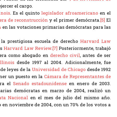
jercer el cargo.
linois
. Es el quinto
legislador
afroamericano
en el
era de reconstrucción
y el primer demócrata.
[5]
El
n
en las votaciones primarias demócratas para las
la prestigiosa escuela de derecho
Harvard Law
es
Harvard Law Review
.
[7]
Posteriormente, trabajó
rrera como abogado en
derecho civil
, antes de ser
Illinois
desde 1997 al 2004. Adicionalmente, fue
 de leyes de la
Universidad de Chicago
desde 1992
ener un puesto en la
Cámara de Representantes de
ara el
Senado estadounidense
en enero de 2003.
marias demócratas en marzo de 2004, realizó un
ta Nacional
en el mes de julio del mismo año.
 en noviembre de 2004, con un 70% de los votos a