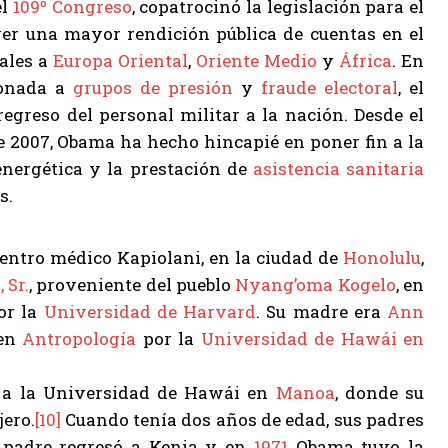
el
109º Congreso
, copatrocinó la legislación para el
r una mayor rendición pública de cuentas en el
iales a
Europa Oriental
,
Oriente Medio
y
África
. En
cionada a
grupos de presión
y
fraude electoral
, el
regreso del personal militar a la nación. Desde el
 2007, Obama ha hecho hincapié en poner fin a la
energética y la prestación de
asistencia sanitaria
s.
centro médico Kapiolani, en la ciudad de
Honolulu
,
 Sr.
, proveniente del pueblo
Nyang’oma Kogelo
, en
or la
Universidad de Harvard
. Su madre era
Ann
en
Antropología
por la
Universidad de Hawái en
n a la Universidad de Hawái en
Manoa
, donde su
ero.
[10]
Cuando tenía dos años de edad, sus padres
padre regresó a Kenia y en
1971
Obama tuvo la