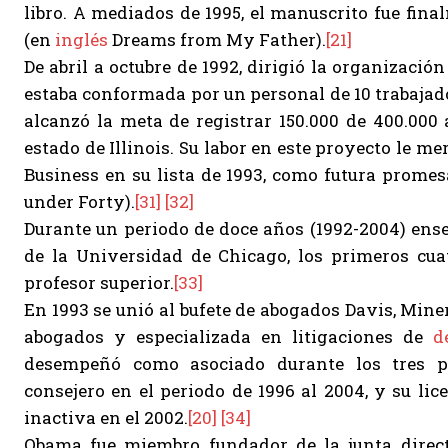
libro. A mediados de 1995, el manuscrito fue fina
(en
inglés
Dreams from My Father).
[21]
De abril a octubre de 1992, dirigió la organizac
estaba conformada por un personal de 10 trabajado
alcanzó la meta de registrar 150.000 de 400.000
estado de Illinois. Su labor en este proyecto le 
Business en su lista de 1993, como futura prome
under Forty).
[31]
[32]
Durante un periodo de doce años (1992-2004) en
de la Universidad de Chicago, los primeros cua
profesor superior.
[33]
En 1993 se unió al bufete de abogados Davis, Mine
abogados y especializada en litigaciones de
d
desempeñó como asociado durante los tres pr
consejero en el periodo de 1996 al 2004, y su lic
inactiva en el 2002.
[20]
[34]
Obama fue miembro fundador de la junta directi