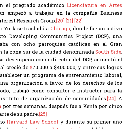
n el pregrado académico
Licenciatura en Artes
ón empezó a trabajar en la compañía Business
nterest Research Group.
[20]
[21]
[22]
a York se trasladó a
Chicago
, donde fue un activo
cto Developing Communities Project (DCP), una
taba con ocho parroquias católicas en el Gran
en la zona sur de la ciudad denominada
South Side
,
u desempeño como director del DCP, aumentó el
ual creció de
$
70.000 a $400.000, y entre sus logros
stablecer un programa de entrenamiento laboral,
una organización a favor de los derechos de los
o, trabajó como consultor e instructor para la
instituto de organización de comunidades.
[24]
A
a
por tres semanas, después fue a Kenia por cinco
rte de su padre.
[25]
cho
Harvard Law School
y durante su primer año