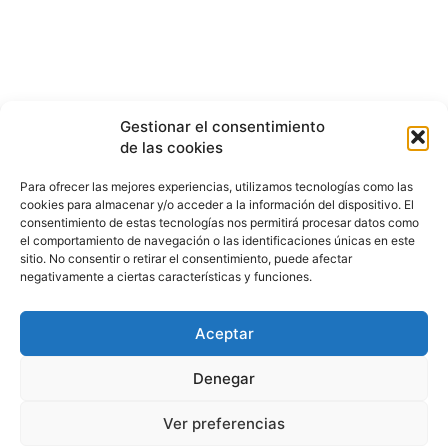
Gestionar el consentimiento
de las cookies
Para ofrecer las mejores experiencias, utilizamos tecnologías como las
cookies para almacenar y/o acceder a la información del dispositivo. El
consentimiento de estas tecnologías nos permitirá procesar datos como
el comportamiento de navegación o las identificaciones únicas en este
sitio. No consentir o retirar el consentimiento, puede afectar
negativamente a ciertas características y funciones.
Aceptar
HISTORIA
¿QUIÉNES SOMOS?
PODCAST
CONTACTO DIRECTO
Denegar
Ver preferencias
© 2026 puntodevistardb.com. Fundado el 25 de julio de 2007 /
Todos los derechos reservados.