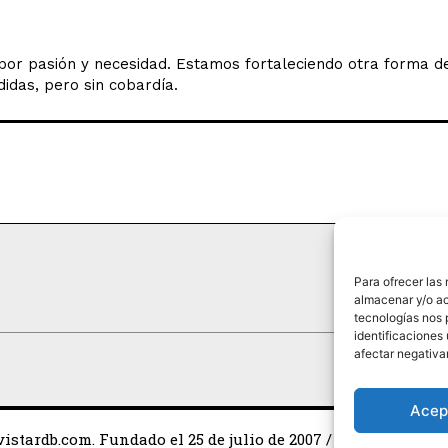
o por pasión y necesidad. Estamos fortaleciendo otra forma 
idas, pero sin cobardía.
Para ofrecer las
almacenar y/o ac
HISTO
tecnologías nos 
identificaciones 
afectar negativa
Acep
istardb.com. Fundado el 25 de julio de 2007 / Todos los dere