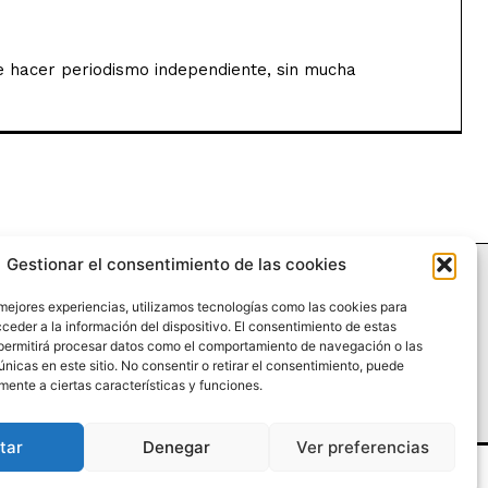
de hacer periodismo independiente, sin mucha
Gestionar el consentimiento de las cookies
 mejores experiencias, utilizamos tecnologías como las cookies para
ceder a la información del dispositivo. El consentimiento de estas
RIA
¿QUIÉNES SOMOS?
PODCAST
CONTACTO DIRECTO
permitirá procesar datos como el comportamiento de navegación o las
únicas en este sitio. No consentir o retirar el consentimiento, puede
mente a ciertas características y funciones.
tar
Denegar
Ver preferencias
chos reservados.