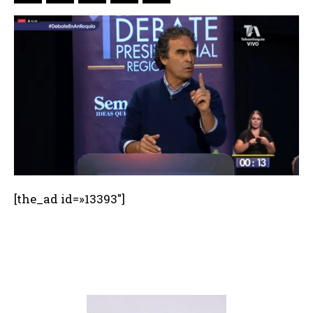
[the_ad id=»13393″]