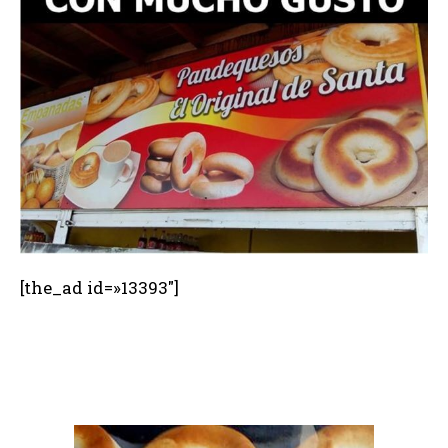
[the_ad id=»13393″]