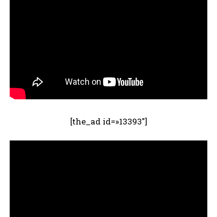
[the_ad id=»13393″]