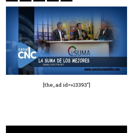
[the_ad id=»13393″]