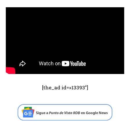
[the_ad id=»13393″]