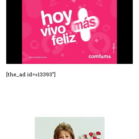
[the_ad id=»13393″]