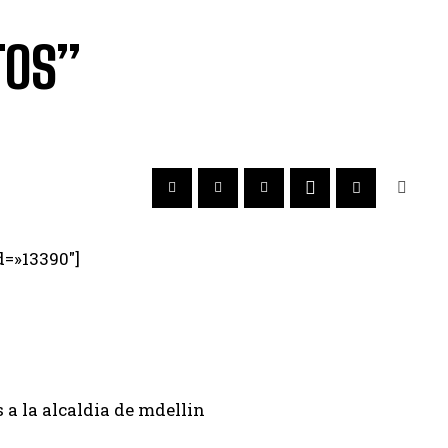
TOS”
d=»13390″]