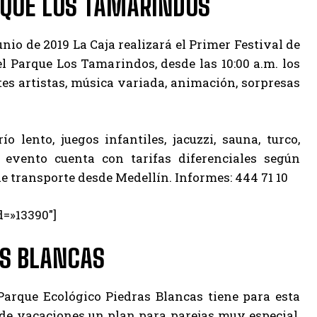
RQUE LOS TAMARINDOS
unio de 2019 La Caja realizará el Primer Festival de
l Parque Los Tamarindos, desde las 10:00 a.m. los
tes artistas, música variada, animación, sorpresas
o lento, juegos infantiles, jacuzzi, sauna, turco,
 evento cuenta con tarifas diferenciales según
 de transporte desde Medellín. Informes: 444 71 10
d=»13390″]
AS BLANCAS
Parque Ecológico Piedras Blancas tiene para esta
e vacaciones un plan para parejas muy especial,