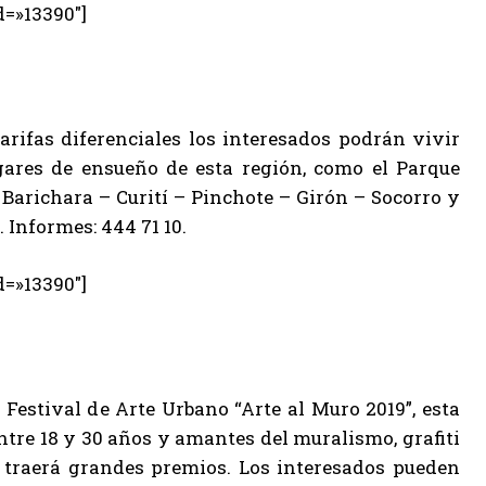
d=»13390″]
rifas diferenciales los interesados podrán vivir
ares de ensueño de esta región, como el Parque
arichara – Curití – Pinchote – Girón – Socorro y
 Informes: 444 71 10.
d=»13390″]
Festival de Arte Urbano “Arte al Muro 2019”, esta
ntre 18 y 30 años y amantes del muralismo, grafiti
e traerá grandes premios. Los interesados pueden