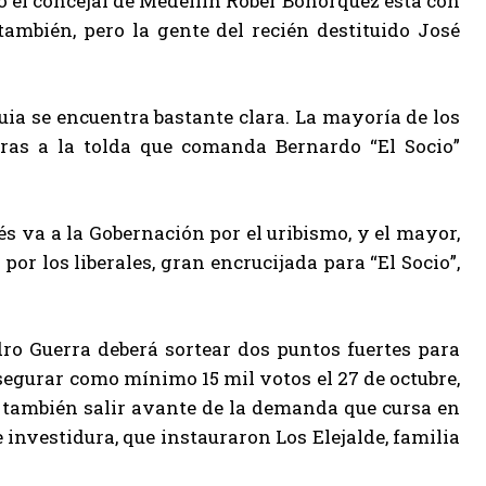
 el concejal de Medellín Rober Bohórquez está con
también, pero la gente del recién destituido José
uia se encuentra bastante clara. La mayoría de los
ras a la tolda que comanda Bernardo “El Socio”
és va a la Gobernación por el uribismo, y el mayor,
por los liberales, gran encrucijada para “El Socio”,
ro Guerra deberá sortear dos puntos fuertes para
asegurar como mínimo 15 mil votos el 27 de octubre,
be también salir avante de la demanda que cursa en
 investidura, que instauraron Los Elejalde, familia