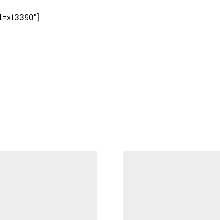
d=»13390″]