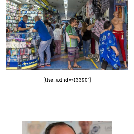
[the_ad id=»13390″]