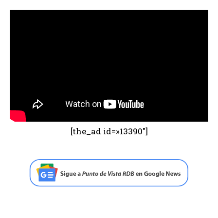
[the_ad id=»13390″]